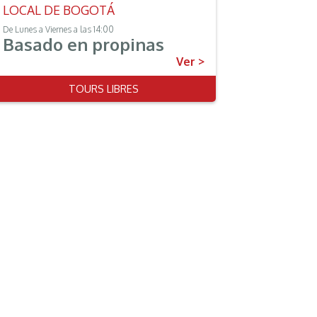
LOCAL DE BOGOTÁ
HISTÓR
De Lunes a Viernes a las 14:00
De Lunes a Do
Basado en propinas
Basad
Ver >
TOURS LIBRES