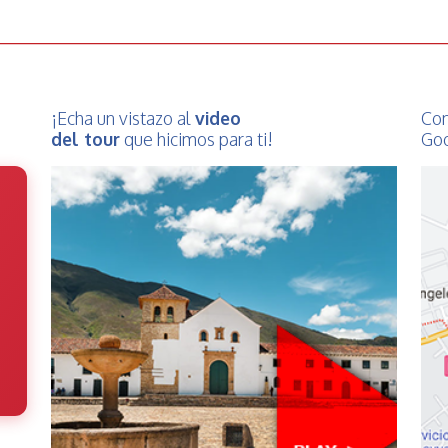
¡Echa un vistazo al
video
Con
del tour
que hicimos para ti!
Goo