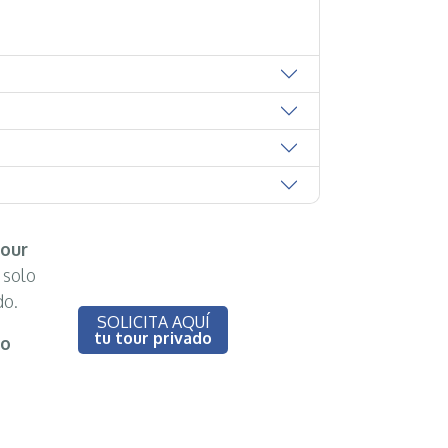
tour
 solo
do.
SOLICITA AQUÍ
tu tour privado
eo