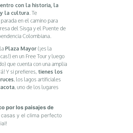
entro con la historia, la
 y la cultura
. Te
parada en el camino para
resa del Sisga y el Puente de
dependencia Colombiana.
 la
Plaza Mayor
(¡es la
cas!) en un Free Tour y luego
ido) que cuenta con una amplia
á! Y si prefieres,
tienes los
truces
, los lagos artificiales
racota
, uno de los lugares
o por los paisajes de
s casas y el clima perfecto
ial!