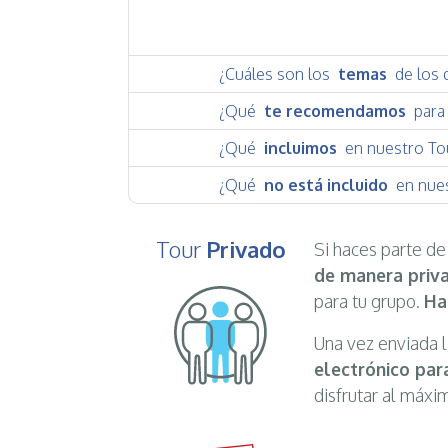
¿Cuáles son los
temas
de los 
¿Qué
te recomendamos
para 
¿Qué
incluimos
en nuestro To
¿Qué
no está incluido
en nues
Tour
Privado
Si haces parte d
de manera priv
para tu grupo.
Ha
Una vez enviada l
electrónico para
disfrutar al máxi