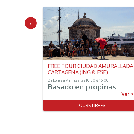
‹
O
FREE TOUR CIUDAD AMURALLADA
CARTAGENA (ING & ESP)
& 15:00
De Lunes a Viernes a las 10:00 & 16:00
Basado en propinas
Ver >
Ver >
TOURS LIBRES
TURA