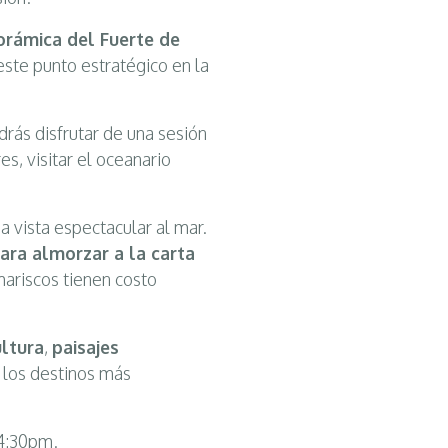
norámica del Fuerte de
este punto estratégico en la
drás disfrutar de una sesión
res, visitar el oceanario
a vista espectacular al mar.
ra almorzar a la carta
mariscos tienen costo
ultura
,
paisajes
 los destinos más
 4:30pm.