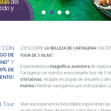
E CON
¡DESCUBRE
HACIE
LA BELLEZA DE CARTAGENA
GO DE
TOUR DE 5 ISLAS!
Y
OND"
Experimenta la
magnífica aventura
de explora
0% DE
Cartagena con nuestro emocionante tour de 5 i
!
UENTO
cristalinas
, relájate en playas de ensueño y de
marina
mientras navegamos por este paraíso ca
l Tour
Vive una experiencia inolvidable explorando las 
un recorrido lleno de historia, naturaleza y diver