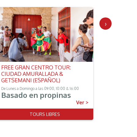
›
FREE GRAN CENTRO TOUR:
FREE SAN
CIUDAD AMURALLADA &
MÁRQUE
GETSEMANI (ESPAÑOL)
De Miércoles a
Basad
De Lunes a Domingo a las 09:00, 10:00 & 16:00
Basado en propinas
Ver >
TOURS LIBRES