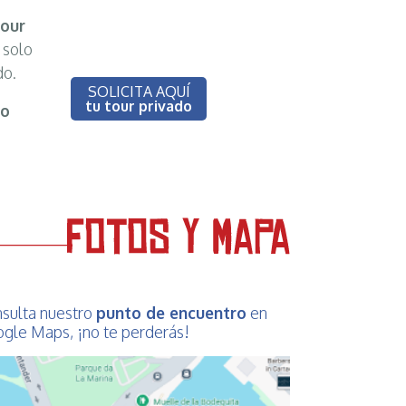
tour
 solo
do.
SOLICITA AQUÍ
tu tour privado
eo
sulta nuestro
punto de encuentro
en
gle Maps, ¡no te perderás!