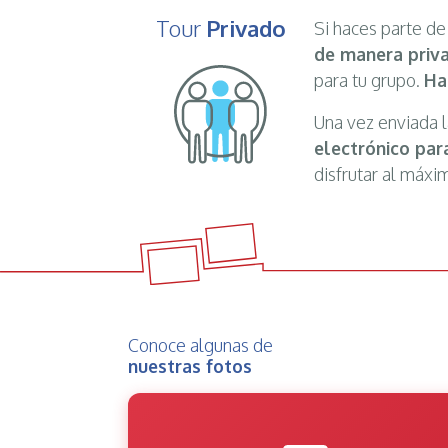
Tour
Privado
Si haces parte d
de manera priv
para tu grupo.
Ha
Una vez enviada l
electrónico para
disfrutar al máxi
Conoce algunas de
nuestras fotos