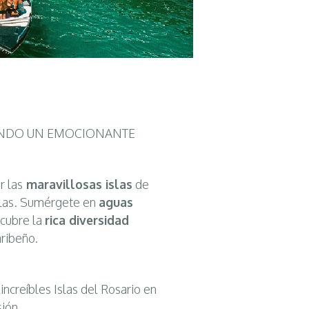
NDO UN EMOCIONANTE
r las
maravillosas islas
de
slas. Sumérgete en
aguas
scubre la
rica diversidad
ribeño.
increíbles Islas del Rosario en
sión.