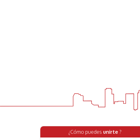
¿Cómo puedes
unirte
?