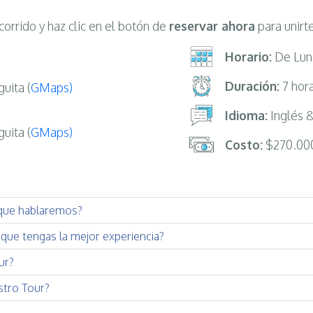
corrido y haz clic en el botón de
reservar ahora
para unirte
Horario:
De Lune
Duración:
7 hor
uita (
GMaps)
Idioma:
Inglés 
uita (
GMaps)
Costo:
$270.00
que hablaremos?
que tengas la mejor experiencia?
ur?
tro Tour?