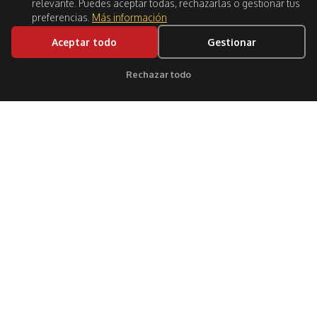
relevante. Puedes aceptar todas, rechazarlas o gestionar tus
preferencias.
Más información
Aceptar todo
Gestionar
BOOK NOW
Rechazar todo
Clic para soporte
Síguenos: